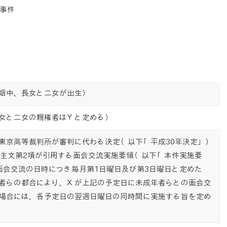
事件
姻中、長女と二女が出生）
女と二女の親権者はＹと定める）
東京高等裁判所が審判に代わる決定（以下「平成30年決定」）
の主文第2項が引用する面会交流実施要領（以下「本件実施要
面会交流の日時につき毎月第1日曜日及び第3日曜日と定めた
者らの都合により、Ｘが上記の予定日に未成年者らとの面会交
場合には、各予定日の翌週日曜日の同時間に実施する旨を定め