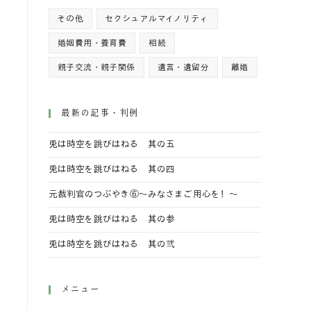
その他
セクシュアルマイノリティ
婚姻費用・養育費
相続
親子交流・親子関係
遺言・遺留分
離婚
最新の記事・判例
兎は時空を跳びはねる 其の五
兎は時空を跳びはねる 其の四
元裁判官のつぶやき⑥～みなさまご用心を！～
兎は時空を跳びはねる 其の参
兎は時空を跳びはねる 其の弐
メニュー