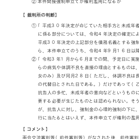
② 本件間接強制申立てが権利濫用になるか
【裁判所の判断】
① 「平成３０年決定が命じていた相手方と未成年
に係る部分については、令和４年決定の確定に
平成３０年決定の上記部分を債務名義とする強
ら、本件申立てのうち、令和４年９月１６日以
② 「令和３年１月から６月までの間、予定日に実
らの病気や体調不良を直接の理由とするものは
女のみ）及び同月２８日（ただし、体調不良は
の代替日とされた日である。）だけであって（
抗告人の多忙、未成年者の意向などというもの
更する必要が生じたものとは認められない。そ
が、抗告人に対し、強制金の心理的強制の下に
行に当たるとはいえず、本件申立てが権利の濫
【コメント】
面会交流審判等（前件審判等）がなされた後、前件審判