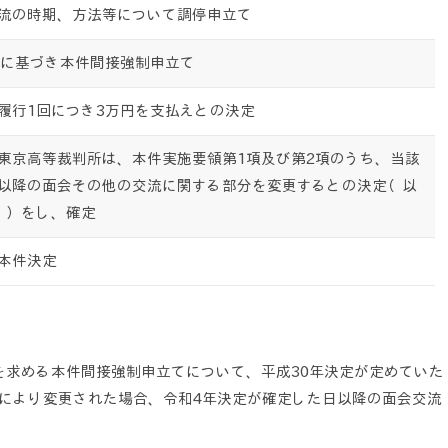
流の時期、方法等について調停申立て
定に基づき本件間接強制申立て
履行1回につき3万円を支払えとの決定
東京高等裁判所は、本件実施要領第1項及び第2項のうち、当該
以降の面会その他の交流に関する部分を変更するとの決定（以
」）をし、確定
本件決定
を求める本件間接強制申立てについて、平成30年決定が定めていた
により変更された場合、令和4年決定が確定した日以降の面会交流