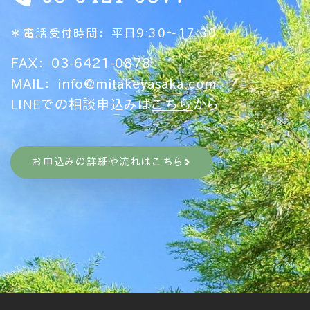
＊電話受付時間：平日9:30～17:30
FAX：03-6421-0878
MAIL：
info@mitakeyasaka.com
LINEでの相談申込みは
こちら
から
お申込みの詳細や流れはこちら