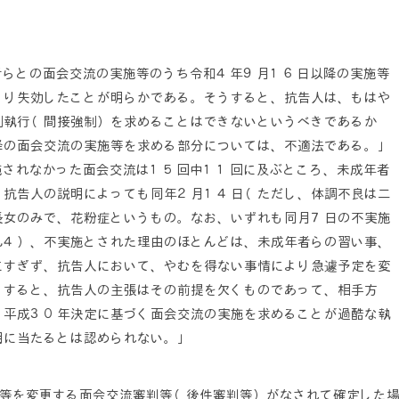
者らとの面会交流の実施等のうち令和４年９月１６日以降の実施等
より失効したことが明らかである。そうすると、抗告人は、もはや
制執行（間接強制）を求めることはできないというべきであるか
降の面会交流の実施等を求める部分については、不適法である。」
施されなかった面会交流は１５回中１１回に及ぶところ、未成年者
、抗告人の説明によっても同年２月１４日（ただし、体調不良は二
長女のみで、花粉症というもの。なお、いずれも同月７日の不実施
乙４）、不実施とされた理由のほとんどは、未成年者らの習い事、
にすぎず、抗告人において、やむを得ない事情により急遽予定を変
うすると、抗告人の主張はその前提を欠くものであって、相手方
、平成３０年決定に基づく面会交流の実施を求めることが過酷な執
用に当たるとは認められない。」
等を変更する面会交流審判等（後件審判等）がなされて確定した