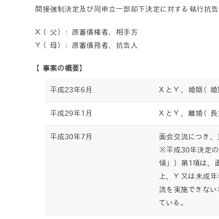
間接強制決定及び同申立一部却下決定に対する執行抗告
Ｘ（父）：原審債権者、相手方
Ｙ（母）：原審債務者、抗告人
【事案の概要】
平成23年6月
ＸとＹ、婚姻（婚
平成29年1月
ＸとＹ、離婚（長
平成30年7月
面会交流につき、
※平成30年決定
領」）第1項は、
上、Ｙ又は未成年
流を実施できない
ている。