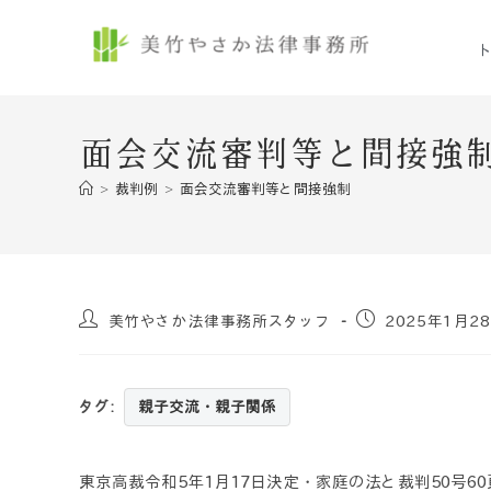
面会交流審判等と間接強
>
裁判例
>
面会交流審判等と間接強制
美竹やさか法律事務所スタッフ
2025年1月2
タグ
:
親子交流・親子関係
東京高裁令和5年1月17日決定・家庭の法と裁判50号60