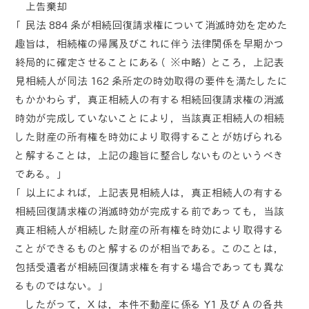
上告棄却
「民法 884 条が相続回復請求権について消滅時効を定めた
趣旨は，相続権の帰属及びこれに伴う法律関係を早期かつ
終局的に確定させることにある（※中略）ところ，上記表
見相続人が同法 162 条所定の時効取得の要件を満たしたに
もかかわらず，真正相続人の有する相続回復請求権の消滅
時効が完成していないことにより，当該真正相続人の相続
した財産の所有権を時効により取得することが妨げられる
と解することは，上記の趣旨に整合しないものというべき
である。」
「以上によれば，上記表見相続人は，真正相続人の有する
相続回復請求権の消滅時効が完成する前であっても，当該
真正相続人が相続した財産の所有権を時効により取得する
ことができるものと解するのが相当である。このことは，
包括受遺者が相続回復請求権を有する場合であっても異な
るものではない。」
したがって，Ｘは，本件不動産に係る Y1 及び A の各共