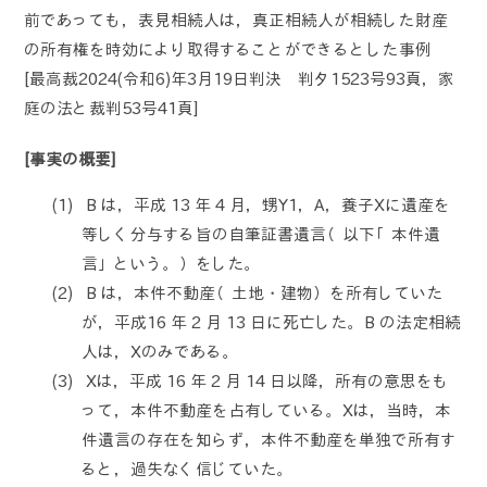
前であっても，表見相続人は，真正相続人が相続した財産
の所有権を時効により取得することができるとした事例
[最高裁2024(令和6)年3月19日判決 判タ1523号93頁，家
庭の法と裁判53号41頁]
[事実の概要]
B は，平成 13 年 4 月，甥Y1，A，養子Xに遺産を
等しく分与する旨の自筆証書遺言（以下「本件遺
言」という。）をした。
B は，本件不動産（土地・建物）を所有していた
が，平成16 年 2 月 13 日に死亡した。B の法定相続
人は，Xのみである。
Xは，平成 16 年 2 月 14 日以降，所有の意思をも
って，本件不動産を占有している。Xは，当時，本
件遺言の存在を知らず，本件不動産を単独で所有す
ると，過失なく信じていた。