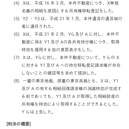
Xは，平成 16 年 3 月，本件不動産につき，X単独
名義の相続を原因とする所有権移転登記をした。
Y2 ・ Y3 は，平成 31 年 1 月，本件遺言の遺言執行
者に選任された。
Xは，平成 31 年 2 月，Yら及び A に対し，本件不
動産に係る Y1 及び Aの各共有持分権につき，取得
時効を援用する旨の意思表示をした。
X は，Yらに対し，本件不動産について，Y らの X
に対する Y1 及び A への持分移転登記請求権が存在
しないことの確認等を求めて提訴した。
一審の東京地裁，原審の東京高裁とも，X は，Y1
及び A の有する相続回復請求権の消滅時効が完成す
る前であっても，Y1 及び A が取得した相続財産の
所有権を時効により取得することができるとした。
Ｙらは上告した。
[判決の概要]