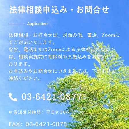
法律相談申込み・お問合せ
Application
法律相談・お打合せは、対面の他、電話、Zoomに
てご対応いたします。
なお、電話またはZoomによる法律相談について
は、相談実施前に相談料のお振込みをお願いして
おります。
お申込みやお問合せにつきましては、下記よりご
連絡ください。
03-6421-0877
＊電話受付時間：平日9:30～17:30
FAX：03-6421-0878